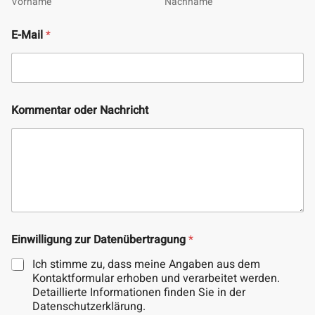
Vorname
Nachname
E-Mail
*
Kommentar oder Nachricht
N
Einwilligung zur Datenübertragung
*
a
m
Ich stimme zu, dass meine Angaben aus dem
e
Kontaktformular erhoben und verarbeitet werden.
E
Detaillierte Informationen finden Sie in der
i
Datenschutzerklärung.
n