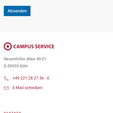
w
i
Absenden
l
l
i
g
u
n
g
K
o
m
Neuenhöfer Allee 49-51
m
e
D-50935 Köln
n
t
+49 221 28 27 36 - 0
a
r
E-Mail schreiben