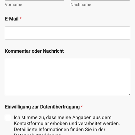
Vorname
Nachname
K
E-Mail
*
o
m
m
e
n
t
Kommentar oder Nachricht
a
r
N
a
m
e
o
d
e
r
Einwilligung zur Datenübertragung
*
Ich stimme zu, dass meine Angaben aus dem
Kontaktformular erhoben und verarbeitet werden.
Detaillierte Informationen finden Sie in der