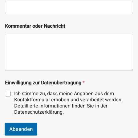
E
Kommentar oder Nachricht
-
M
a
i
l
E
i
n
w
i
Einwilligung zur Datenübertragung
*
l
l
Ich stimme zu, dass meine Angaben aus dem
i
Kontaktformular erhoben und verarbeitet werden.
g
Detaillierte Informationen finden Sie in der
u
Datenschutzerklärung.
n
g
z
Absenden
u