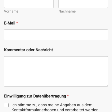
Vorname
Nachname
E
E-Mail
*
i
n
w
i
l
l
Kommentar oder Nachricht
i
g
u
n
g
z
u
r
E
-
Einwilligung zur Datenübertragung
*
M
Ich stimme zu, dass meine Angaben aus dem
a
i
Kontaktformular erhoben und verarbeitet werden.