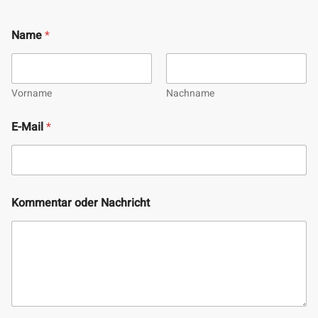
Name
*
Vorname
Nachname
K
E-Mail
*
o
m
m
e
n
t
Kommentar oder Nachricht
a
r
E
-
M
a
i
l