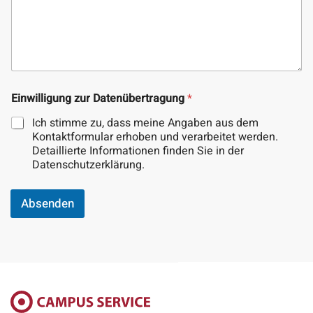
z
Einwilligung zur Datenübertragung
*
u
r
Ich stimme zu, dass meine Angaben aus dem
N
Kontaktformular erhoben und verarbeitet werden.
a
Detaillierte Informationen finden Sie in der
m
Datenschutzerklärung.
e
N
a
Absenden
c
h
r
i
c
h
t